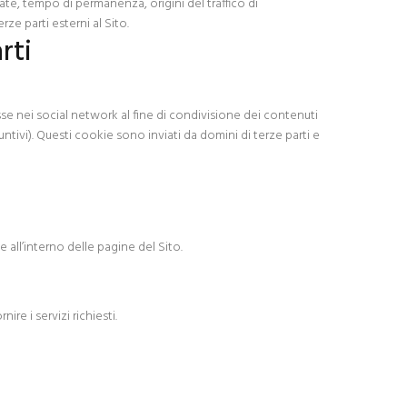
tate, tempo di permanenza, origini del traffico di
ze parti esterni al Sito.
rti
sse nei social network al fine di condivisione dei contenuti
ntivi). Questi cookie sono inviati da domini di terze parti e
e all’interno delle pagine del Sito.
re i servizi richiesti.