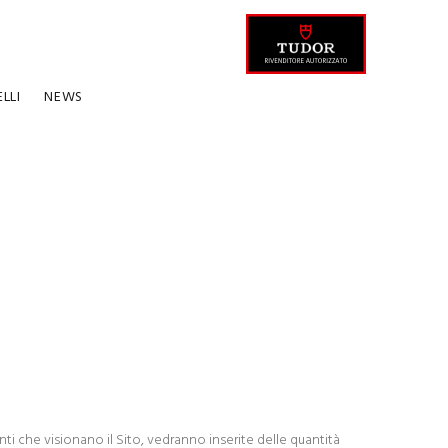
ELLI
NEWS
utenti che visionano il Sito, vedranno inserite delle quantità