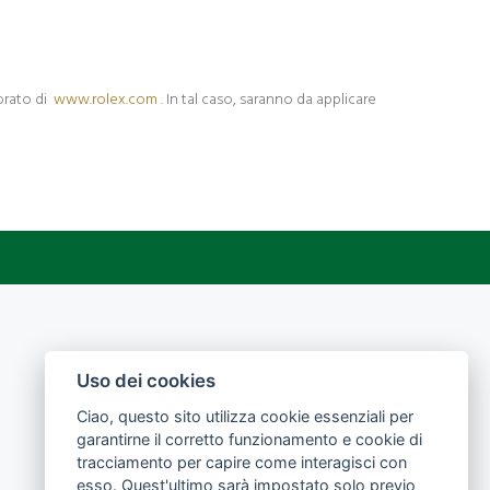
orato di
www.rolex.com
. In tal caso, saranno da applicare
Gioielleria Fassorra srl
Uso dei cookies
Piazza Martiri della libertà, 17 - 56025
Ciao, questo sito utilizza cookie essenziali per
Pontedera (PI)
garantirne il corretto funzionamento e cookie di
P.Iva:
00666700505
tracciamento per capire come interagisci con
Privacy Policy
esso. Quest'ultimo sarà impostato solo previo