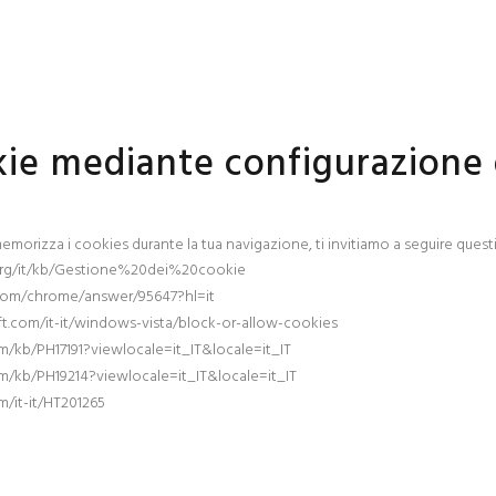
okie mediante configurazione
rizza i cookies durante la tua navigazione, ti invitiamo a seguire questi link
a.org/it/kb/Gestione%20dei%20cookie
.com/chrome/answer/95647?hl=it
t.com/it-it/windows-vista/block-or-allow-cookies
om/kb/PH17191?viewlocale=it_IT&locale=it_IT
om/kb/PH19214?viewlocale=it_IT&locale=it_IT
m/it-it/HT201265