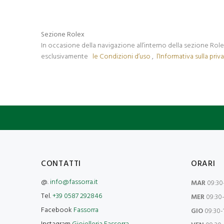
Sezione Rolex
In occasione della navigazione all’interno della sezione Rol
esclusivamente
le Condizioni d’uso
,
l’Informativa sulla priv
CONTATTI
ORARI
@.
info@fassorra.it
MAR
09:30-
Tel.
+39 0587 292846
MER
09:30-
Facebook
Fassorra
GIO
09:30-1