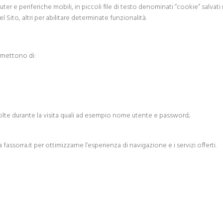
er e periferiche mobili, in piccoli file di testo denominati “cookie” salvati
el Sito, altri per abilitare determinate funzionalità.
rmettono di:
 volte durante la visita quali ad esempio nome utente e password;
a fassorra.it per ottimizzarne l’esperienza di navigazione e i servizi offerti.