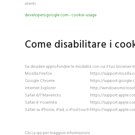
utenti.
developers.google.com › cookie-usage
Come disabilitare i co
Se desideri approfondire le modalità con cui il tuo browser memo
Mozilla Firefox
https://support.mozill
Google Chrome
https://support.google
Internet Explorer
http://windows.microsof
Safari 6/7 Mavericks
https://support.apple.c
Safari 8 Yosemite
https://support.apple.c
Safari su iPhone, iPad, o iPod touch
https://support.apple.co
Clicca qui per maggiori informazioni