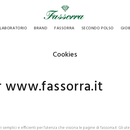
LABORATORIO
BRAND
FASSORRA
SECONDO POLSO
GIOI
Cookies
r www.fassorra.it
vizi semplici e efficienti per l’utenza che visiona le pagine di fassorra.it. Gli 