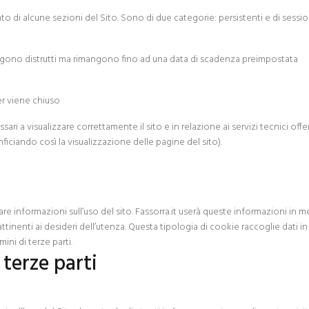
 di alcune sezioni del Sito. Sono di due categorie: persistenti e di sessi
engono distrutti ma rimangono fino ad una data di scadenza preimpostata
er viene chiuso
i a visualizzare correttamente il sito e in relazione ai servizi tecnici offer
ficiando così la visualizzazione delle pagine del sito).
e informazioni sull’uso del sito. Fassorra.it userà queste informazioni in mer
 attinenti ai desideri dell’utenza. Questa tipologia di cookie raccoglie dati i
ini di terze parti.
 terze parti