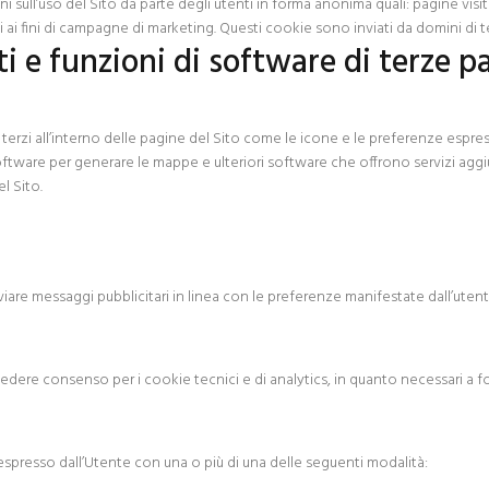
ni sull’uso del Sito da parte degli utenti in forma anonima quali: pagine visi
i fini di campagne di marketing. Questi cookie sono inviati da domini di ter
i e funzioni di software di terze pa
 terzi all’interno delle pagine del Sito come le icone e le preferenze espre
 software per generare le mappe e ulteriori software che offrono servizi aggiu
l Sito.
nviare messaggi pubblicitari in linea con le preferenze manifestate dall’utent
ere consenso per i cookie tecnici e di analytics, in quanto necessari a forni
 espresso dall’Utente con una o più di una delle seguenti modalità: