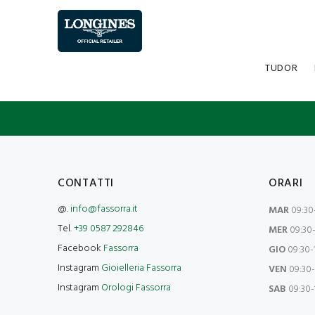
TUDOR
CONTATTI
ORARI
@.
info@fassorra.it
MAR
09:30-
Tel.
+39 0587 292846
MER
09:30-
Facebook
Fassorra
GIO
09:30-1
Instagram
Gioielleria Fassorra
VEN
09:30-
Instagram
Orologi Fassorra
SAB
09:30-1