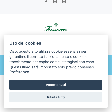
© Gioielleria Fassorra srl All Rights Reserved - Powered by
Uso dei cookies
Dodida.com
Ciao, questo sito utilizza cookie essenziali per
garantirne il corretto funzionamento e cookie di
tracciamento per capire come interagisci con esso.
Quest'ultimo sarà impostato solo previo consenso.
BACK TO TOP
Preferenze
Accetta tutti
Rifiuta tutti