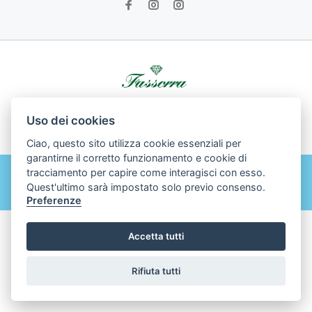
© Gioielleria Fassorra srl All Rights Reserved - Powered by
Uso dei cookies
Dodida.com
Ciao, questo sito utilizza cookie essenziali per
garantirne il corretto funzionamento e cookie di
tracciamento per capire come interagisci con esso.
Quest'ultimo sarà impostato solo previo consenso.
BACK TO TOP
Preferenze
Accetta tutti
Rifiuta tutti