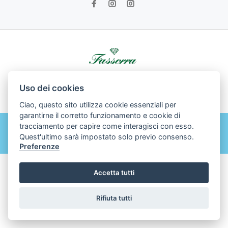
© Gioielleria Fassorra srl All Rights Reserved - Powered by
Uso dei cookies
Dodida.com
Ciao, questo sito utilizza cookie essenziali per
garantirne il corretto funzionamento e cookie di
tracciamento per capire come interagisci con esso.
Quest'ultimo sarà impostato solo previo consenso.
BACK TO TOP
Preferenze
Accetta tutti
Rifiuta tutti