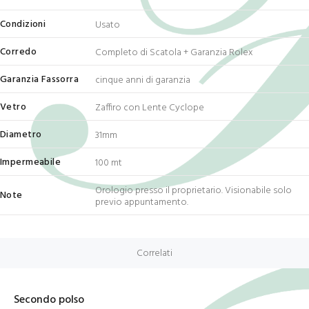
Condizioni
Usato
Corredo
Completo di Scatola + Garanzia Rolex
Garanzia Fassorra
cinque anni di garanzia
Vetro
Zaffiro con Lente Cyclope
Diametro
31mm
Impermeabile
100 mt
Orologio presso il proprietario. Visionabile solo
Note
previo appuntamento.
Correlati
Secondo polso