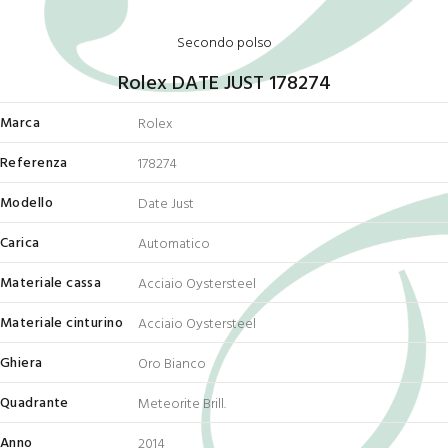
Secondo polso
Rolex DATE JUST 178274
Marca
Rolex
Referenza
178274
Modello
Date Just
Carica
Automatico
Materiale cassa
Acciaio Oystersteel
Materiale cinturino
Acciaio Oystersteel
Ghiera
Oro Bianco
Quadrante
Meteorite Brill.
Anno
2014