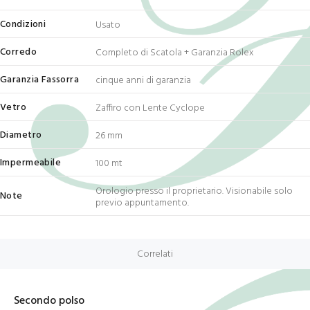
Condizioni
Usato
Corredo
Completo di Scatola + Garanzia Rolex
Garanzia Fassorra
cinque anni di garanzia
Vetro
Zaffiro con Lente Cyclope
Diametro
26 mm
Impermeabile
100 mt
Orologio presso il proprietario. Visionabile solo
Note
previo appuntamento.
Correlati
Secondo polso