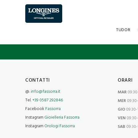
TUDOR
CONTATTI
ORARI
@.
info@fassorra.it
MAR
09:30-
Tel.
+39 0587 292846
MER
09:30-
Facebook
Fassorra
GIO
09:30-1
Instagram
Gioielleria Fassorra
VEN
09:30-
Instagram
Orologi Fassorra
SAB
09:30-1